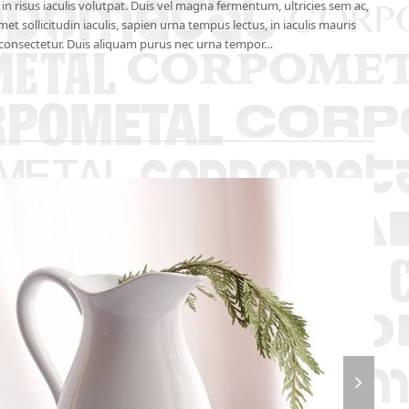
n risus iaculis volutpat. Duis vel magna fermentum, ultricies sem ac,
et sollicitudin iaculis, sapien urna tempus lectus, in iaculis mauris
consectetur. Duis aliquam purus nec urna tempor…