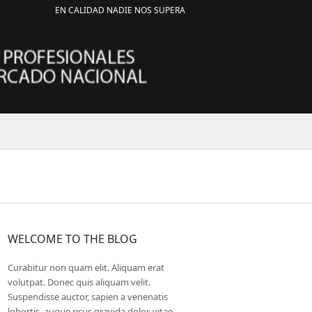
EN CALIDAD NADIE NOS SUPERA
WELCOME TO THE BLOG
Curabitur non quam elit. Aliquam erat
volutpat. Donec quis aliquam velit.
Suspendisse auctor, sapien a venenatis
lobortis, augue risus gravida dolor, vitae