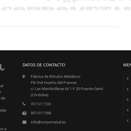
DATOS DE CONTACTO
ME
Fábrica de Rótulos Metálicos
Pln Ind Huerto del Frances
al
c/ Las Membrilleras M 1 P 20 Puente Genil
o
(Córdoba)
s de
957 617 508
oble
957 617 508
info@corpometal.es
os a