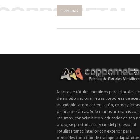
Leer más
fabrica de rótulos metálicos para el profesion
de ámbito nacional, letras corpóreas de acer
inoxidable, acero corten, latón, cobre y letra
pletina metálicas. Solo manos artesanas con
recursos, conocimiento y educadas en tan n
oficio, se prestan al servicio del profesional
rotulista tanto interior con exterior, para
ofrecerles todo tipo de trabajos adaptándon